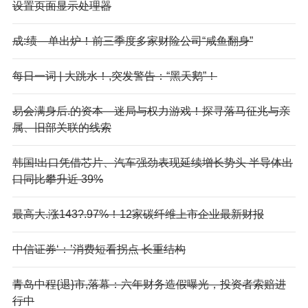
设置页面显示处理器
成:绩—单出炉！前三季度多家财险公司“咸鱼翻身”
每日一词 | 大跳水！,突发警告：“黑天鹅”！
易会满身后.的资本—迷局与权力游戏！探寻落马征兆与亲
属、旧部关联的线索
韩国!出口凭借芯片、汽车强劲表现延续增长势头 半导体出
口同比攀升近 39%
最高大.涨143?.97%！12家碳纤维上市企业最新财报
中信证券‘：’消费短看拐点 长重结构
青岛中程{退}市,落幕：六年财务造假曝光，投资者索赔进
行中