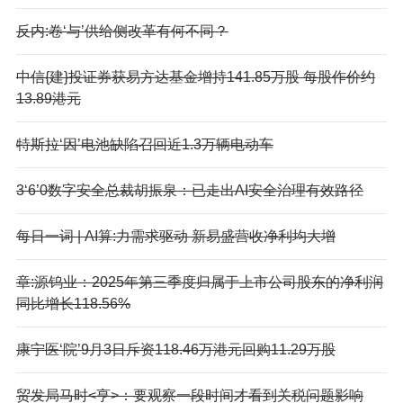
反内:卷‘与’供给侧改革有何不同？
中信{建}投证券获易方达基金增持141.85万股 每股作价约
13.89港元
特斯拉‘因’电池缺陷召回近1.3万辆电动车
3‘6’0数字安全总裁胡振泉：已走出AI安全治理有效路径
每日一词 | AI算:力需求驱动 新易盛营收净利均大增
章:源钨业：2025年第三季度归属于上市公司股东的净利润
同比增长118.56%
康宁医‘院’9月3日斥资118.46万港元回购11.29万股
贸发局马时<亨>：要观察一段时间才看到关税问题影响