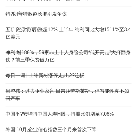
特?朗普特赦赵长鹏引发争议
五矿资源绩{后}涨超12% 上半年!纯利同比大增1511%至3.4
亿美元
净利.增188%，59家非上市人身险公司“低开高走”大打翻身
仗？前三季保费破万亿
每日一词 | 上纬新材涨停走,出2?连板
周鸿祎：过去企业家盲;目崇拜劳斯莱斯，但智能性真不如
国产车
中国平?安增持中国人寿H股，持股比例增至7.08%
韩国;10月,企业信心指数三个月来首次下降