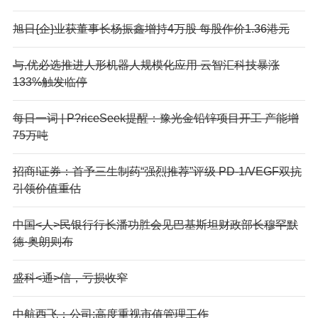
旭日{企}业获董事长杨振鑫增持4万股 每股作价1.36港元
与,优必选推进人形机器人规模化应用 云智汇科技暴涨
133%触发临停
每日一词 | P?riceSeek提醒：豫光金铅锌项目开工 产能增
75万吨
招商!证券：首予三生制药“强烈推荐”评级 PD-1/VEGF双抗
引领价值重估
中国<人>民银行行长潘功胜会见巴基斯坦财政部长穆罕默
德·奥朗则布
盛科<通>信，亏损收窄
中航西飞：公司:高度重视市值管理工作