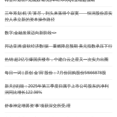
三年筹划:机‘关’算尽，到头来落得个寂寞——恒润股份原实
控人承立新的资本操作路径
数字;金融发展迈向新阶段<>
邦达亚洲:疲软经济数!据—重燃降息预期 美元指数承压下行
热销:超2亿引爆国庆楼市，中建白云之星又一次实力出圈
每日一词 | 原创 金‘田’股份：7月份回购股份5!666878股
新天{绿}能：2025年第三季度归属于上市公司股东的净利
润同比增长122.98%
舒泰神定增募资‘事’项获深交所受,理