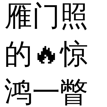
雁门照
的🔥惊
鸿一瞥