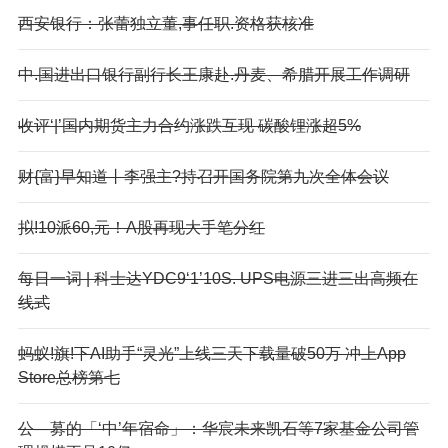
西安银行：张蕾独立董,事任职.资格获核准
中.国进出口银行副行长王康赴.丹麦、希腊开展工作调研
收评‘|’国内期货主力合约涨跌互现 碳酸锂涨超5%
财{富}早知道丨李强主?持召开国务院第九次全体会议
拟!10派60,元！A股再现大手笔分红
每日一词 | 科士达YDC9‘1’10S. UPS电源三进三出高频在
线式
蚂蚁!旗!下AI助手“灵光”上线三天下载量破50万 冲上App
Store总榜第七
公—募的「‘中’年宿命」：华宸未来凯石等7家基金公司管