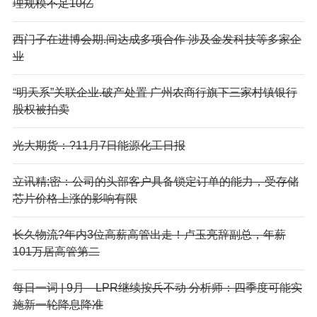
理规模不足10亿
西门子在进博会期.间达成多项合作 涉及金发科技等多家企
业
“明天系”关联企业.破产处置 广州农商行旗下三家村镇银行
股权被拍卖
光大期货：?11月7日能源化工日报
立讯精;密：公司的头部客户具备锁定订单的能力，受存储
芯片价格上涨的影响有限
长久物流?年内3位高薪高管出走！卢玉亮辞副总，年薪
101万居高管第二
每日一词 | 9月—LPR继续按兵不动 分析师：四季度可能实
施新一轮降息降准