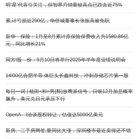
明‘星’代言引关注，但智界月销量较高点已跌去近75%
累,计亏损近290亿，华侨城董事长张振高被免职
新华—保险：1月至8月累计原保险保费收入为1580.86亿
元，同比增长21%
同方!股—份：9月10日将举行2025年半年度业绩说明会
14!00亿合肥半导.体巨头长鑫科技，冲刺存储芯片第一股
每日一词 | 植田<和>男{释}放鹰派信号，日银12月加息概率
飙升，美元兑日元承压下行
OpenA—I洽谈股权转让，估值达5000亿美元
新房、二手房网签;量同比大涨，深圳楼市最近卖得还不错