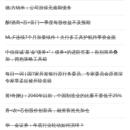
德;方纳米：公司担保无逾期债务
酿!酒商<百>富门一季度每股收益不及预期
ML;F连续7个月加量续作！央行多工具护航跨季资金面
中信保诚‘基’金“债券+”︱债券+的进阶答案：告别简单叠
加，拥抱策略工具箱
每日一词 | 国?家开发银行原行务委员、专家委员会原资深
专家覃孟征被开除党籍
黄!奇{帆}：2040年以前，中国制造业的比重不要低于25%
香<农>芯创股价创新高，融资客抢先加仓
华—金证券：年底行业轮动如何演绎？