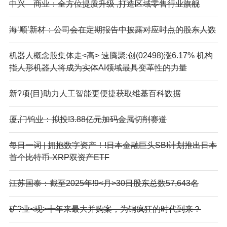
中兴—商业：全方位提质升级 ,打造区域零售行业旗舰
海‘顺’新材：公司会在定期报告中披露对应时点的股东人数
机器人概念股集体走<高> 速腾聚;创(02498)涨6.17% 机构
指人形机器人将成为实体AI领域最具变革性的力量
新?项{目}助力人工智能更便捷获取维基百科数据
厦,门钨业：拟投!3.88亿元加码金属切削赛道
每日一词 | 拥抱数字资产！!日本金融巨头SBI计划推出日本
首个比特币-XRP双资产ETF
江苏国泰：截至2025年!9<月>30日股东总数57,643名
矿?业<现>十年来最大并购案，为铜疯狂的时代到来？