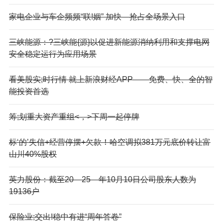
家电企业与车企频频“联!姻” 加快—抢占全场景入口
三峡能源：?三峡能{源}以促进新能源消纳利用和支撑电网
安全稳定运行为应用场景
看美股实;时行情 就上新浪财经APP——免费、快、全的智
能投资首选
筹;划重大资产重组<，>下周一起停牌
标‘的’失信+经营停摆+欠款！哈空调拟381万元底价转让富
山川40%股权
英力股份：截至20—25—年10月10日公司股东人数为
19136户
保险业;交出!稳中有进“周年答卷”