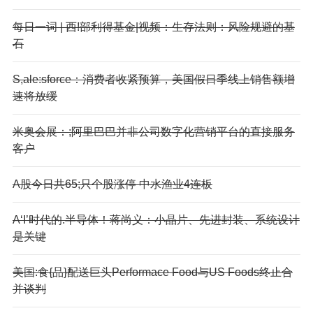
每日一词 | 西!部利得基金|视频：生存法则：风险规避的基
石
S,ale:sforce：消费者收紧预算，美国假日季线上销售额增
速将放缓
米奥会展：;阿里巴巴并非公司数字化营销平台的直接服务
客户
A股今日共65;只个股涨停 中水渔业4连板
A‘I’时代的.半导体！蒋尚义：小晶片、先进封装、系统设计
是关键
美国:食{品}配送巨头Performace Food与US Foods终止合
并谈判