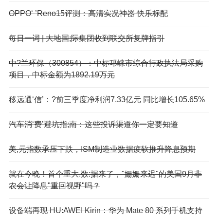
OPPO‘ ’Reno15评测：高清实况神器 快乐标配
每日一词 | 大地国;际集团收到联交所复牌指引
中?兰环保（300854）：中标邛崃市综合行政执法局采购
项目，中标金额为1892.19万元
移远通‘信’：?前三季度净利润7.33亿元 同比增长105.65%
汽车消‘费’避坑指;南：这些投诉渠道你一定要知道
美,元指数承压下跌，ISM制造业数据疲软推升降息预期
就在今晚！首个重大.数:据来了，"姗姗来迟"的美国9月非
农会让降息"重回视野"吗？
设备端再现 HU:AWEI Kirin：华为 Mate 80 系列手机支持