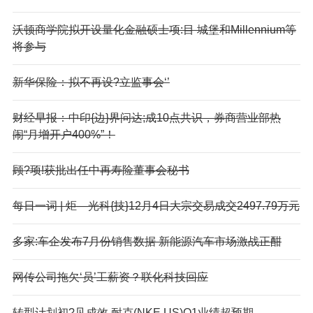
沃顿商学院拟开设量化金融硕士项:目 城堡和Millennium等
将参与
新华保险：拟不再设?立监事会‘’
财经早报：中印{边}界问达;成10点共识，券商营业部热
闹“月增开户400%”！
顾?顼!获批出任中再寿险董事会秘书
每日一词 | 炬—光科{技}12月4日大宗交易成交2497.79万元
多家:车企发布7月份销售数据 新能源汽车市场激战正酣
网传公司拖欠‘员’工薪资？联化科技回应
转型计划初?见成效 耐克(NKE.US)Q1业绩超预期