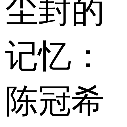
尘封的
记忆：
陈冠希